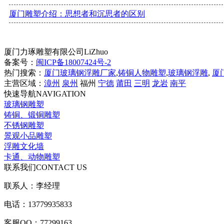
厦门雕塑介绍：思想者和沉思者的区别
厦门力琢雕塑有限公司
LiZhuo
备案号：
闽ICP备18007424号-2
热门搜索：
厦门玻璃钢浮雕厂家
,
铸铜人物雕塑
,
玻璃钢浮雕
,
厦
主营区域：
漳州
泉州
福州
宁德
莆田
三明
龙岩
南平
快速导航
NAVIGATION
玻璃钢雕塑
铸铜、锻铜雕塑
不锈钢雕塑
景观小品雕塑
浮雕文化墙
卡通、动物雕塑
联系我们
CONTACT US
联系人：李经理
电话：13779935833
客服QQ：77299163