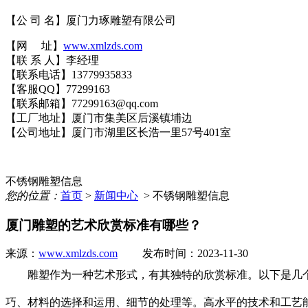
【公 司 名】
厦门力琢雕塑有限公司
【网 址】
www.xmlzds.com
【联 系 人】李经理
【联系电话】13779935833
【客服QQ】77299163
【联系邮箱】77299163@qq.com
【工厂地址】厦门市集美区后溪镇埔边
【公司地址】厦门市湖里区长浩一里57号401室
不锈钢雕塑信息
您的位置：
首页
>
新闻中心
> 不锈钢雕塑信息
厦门雕塑的艺术欣赏标准有哪些？
来源：
www.xmlzds.com
发布时间：2023-11-30
雕塑作为一种艺术形式，有其独特的欣赏标准。以下是几
巧、材料的选择和运用、细节的处理等。高水平的技术和工艺