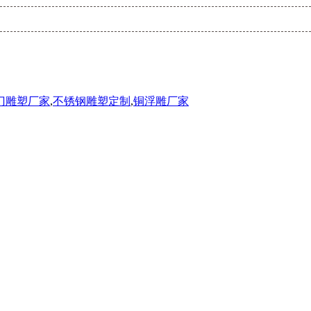
门雕塑厂家
,
不锈钢雕塑定制
,
铜浮雕厂家