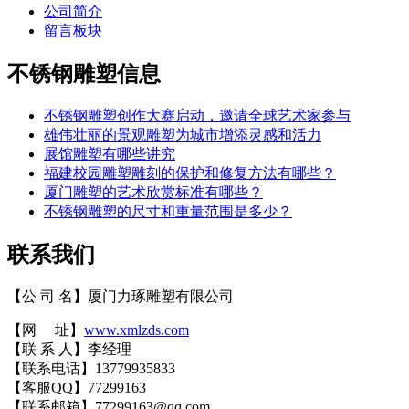
公司简介
留言板块
不锈钢雕塑信息
不锈钢雕塑创作大赛启动，邀请全球艺术家参与
雄伟壮丽的景观雕塑为城市增添灵感和活力
展馆雕塑有哪些讲究
福建校园雕塑雕刻的保护和修复方法有哪些？
厦门雕塑的艺术欣赏标准有哪些？
不锈钢雕塑的尺寸和重量范围是多少？
联系我们
【公 司 名】
厦门力琢雕塑有限公司
【网 址】
www.xmlzds.com
【联 系 人】李经理
【联系电话】13779935833
【客服QQ】77299163
【联系邮箱】77299163@qq.com