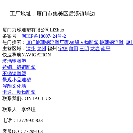
工厂地址：厦门市集美区后溪镇埔边
厦门力琢雕塑有限公司
LiZhuo
备案号：
闽ICP备18007424号-2
热门搜索：
厦门玻璃钢浮雕厂家
,
铸铜人物雕塑
,
玻璃钢浮雕
,
厦
主营区域：
漳州
泉州
福州
宁德
莆田
三明
龙岩
南平
快速导航
NAVIGATION
玻璃钢雕塑
铸铜、锻铜雕塑
不锈钢雕塑
景观小品雕塑
浮雕文化墙
卡通、动物雕塑
联系我们
CONTACT US
联系人：李经理
电话：13779935833
客服QQ：77299163