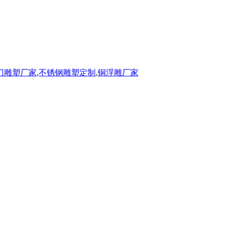
门雕塑厂家
,
不锈钢雕塑定制
,
铜浮雕厂家