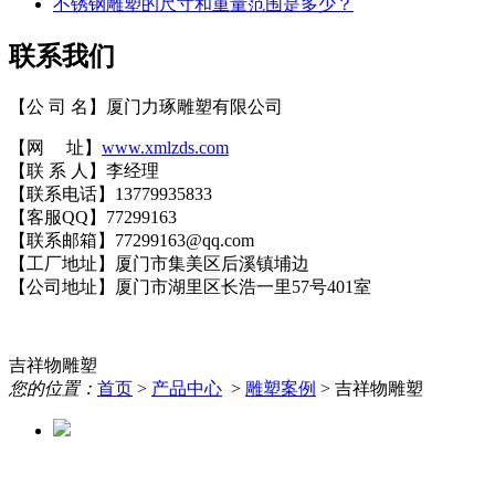
不锈钢雕塑的尺寸和重量范围是多少？
联系我们
【公 司 名】
厦门力琢雕塑有限公司
【网 址】
www.xmlzds.com
【联 系 人】李经理
【联系电话】13779935833
【客服QQ】77299163
【联系邮箱】77299163@qq.com
【工厂地址】厦门市集美区后溪镇埔边
【公司地址】厦门市湖里区长浩一里57号401室
吉祥物雕塑
您的位置：
首页
>
产品中心
>
雕塑案例
> 吉祥物雕塑