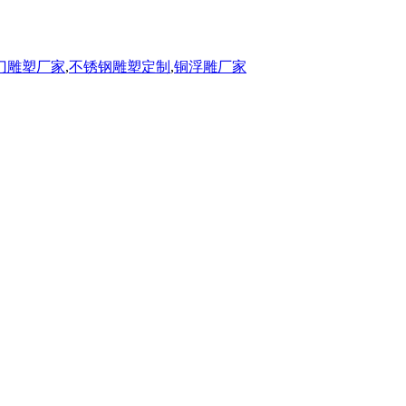
门雕塑厂家
,
不锈钢雕塑定制
,
铜浮雕厂家