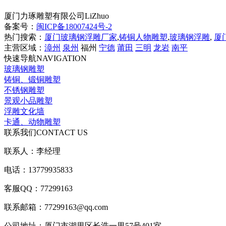
厦门力琢雕塑有限公司
LiZhuo
备案号：
闽ICP备18007424号-2
热门搜索：
厦门玻璃钢浮雕厂家
,
铸铜人物雕塑
,
玻璃钢浮雕
,
厦
主营区域：
漳州
泉州
福州
宁德
莆田
三明
龙岩
南平
快速导航
NAVIGATION
玻璃钢雕塑
铸铜、锻铜雕塑
不锈钢雕塑
景观小品雕塑
浮雕文化墙
卡通、动物雕塑
联系我们
CONTACT US
联系人：李经理
电话：13779935833
客服QQ：77299163
联系邮箱：77299163@qq.com
公司地址：厦门市湖里区长浩一里57号401室